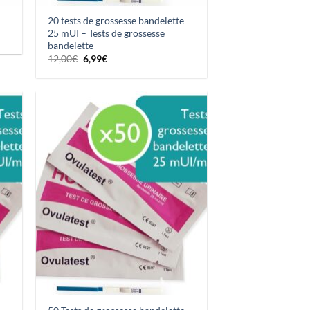
20 tests de grossesse bandelette
25 mUI – Tests de grossesse
bandelette
Le
Le
12,00
€
6,99
€
prix
prix
initial
actuel
était :
est :
12,00€.
6,99€.