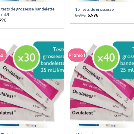
 tests de grossesse bandelette
15 Tests de grossesse
 mUI
Le
Le
8,99
€
5,99
€
prix
prix
99
€
initial
actuel
était :
est :
8,99€.
5,99€.
o !
Promo !