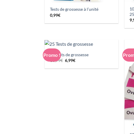
10
Tests de grossesse à l’unité
25
0,99
€
9,
25 Tests de grossesse
Promo !
Prom
Le
Le
16,99
€
6,99
€
prix
prix
initial
actuel
était :
est :
16,99€.
6,99€.