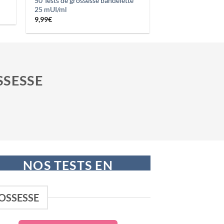
50 Tests de grossesse bandelette
25 mUI/ml
9,99
€
SSESSE
NOS TESTS EN
PROMOTION
OSSESSE
A PARTIR DE 0,20€