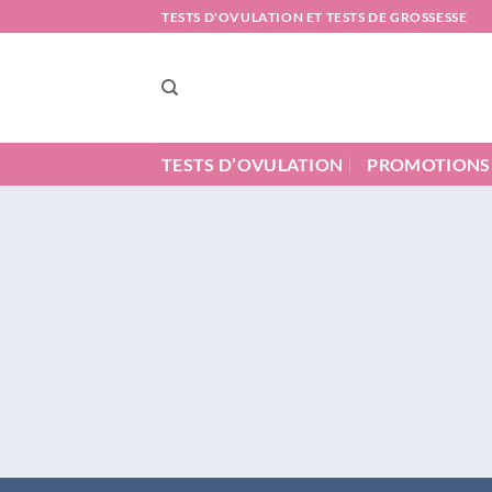
Passer
TESTS D'OVULATION ET TESTS DE GROSSESSE
au
contenu
TESTS D’OVULATION
PROMOTIONS
15 
RÉDU
IMMÉDI
LE 
BIEN