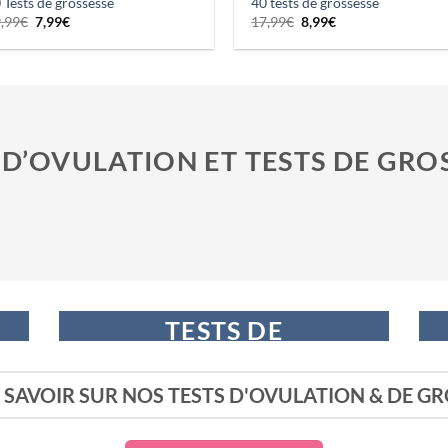
 Tests de grossesse
40 tests de grossesse
Le
Le
Le
Le
,99
€
7,99
€
17,99
€
8,99
€
prix
prix
prix
prix
initial
actuel
initial
actuel
était :
est :
était :
est :
19,99€.
7,99€.
17,99€.
8,99€.
 D’OVULATION ET TESTS DE GRO
TESTS DE
GROSSESSE
 SAVOIR SUR NOS TESTS D'OVULATION & DE GR
A PARTIR DE 0,89€