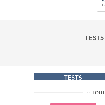
30
19
TESTS
TESTS
D’OVULATION
TOUT
A PARTIR DE 0,20€