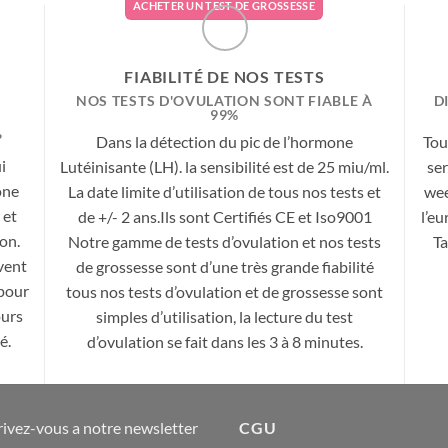
ACHETER UN TEST DE GROSSESSE
FIABILITÉ DE NOS TESTS
NOS TESTS D'OVULATION SONT FIABLE À
D
99%
?
Dans la détection du pic de l’hormone
Tou
i
Lutéinisante (LH). la sensibilité est de 25 miu/ml.
se
one
La date limite d’utilisation de tous nos tests et
wee
 et
de +/- 2 ans.Ils sont Certifiés CE et Iso9001
l’eu
on.
Notre gamme de tests d’ovulation et nos tests
Ta
vent
de grossesse sont d’une très grande fiabilité
 pour
tous nos tests d’ovulation et de grossesse sont
ours
simples d’utilisation, la lecture du test
é.
d’ovulation se fait dans les 3 à 8 minutes.
rivez-vous a notre newsletter
CGU