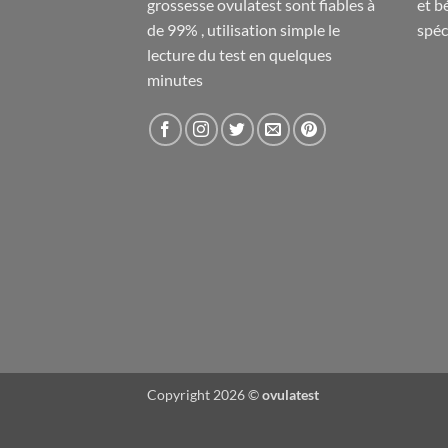
grossesse ovulatest sont fiables à
et b
de 99% , utilisation simple le
spéc
lecture du test en quelques
minutes
Copyright 2026 ©
ovulatest